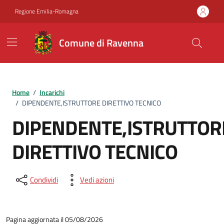
Vai ai contenuti
Vai al footer
Regione Emilia-Romagna
Comune di Ravenna
Home
/
Incarichi
/
DIPENDENTE,ISTRUTTORE DIRETTIVO TECNICO
DIPENDENTE,ISTRUTTOR
DIRETTIVO TECNICO
Condividi
Vedi azioni
Pagina aggiornata il 05/08/2026