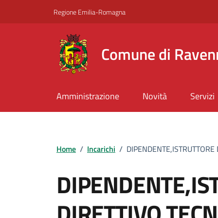
Vai ai contenuti
Vai al footer
Regione Emilia-Romagna
Comune di Raven
Amministrazione
Novità
Servizi
Home
/
Incarichi
/
DIPENDENTE,ISTRUTTORE 
DIPENDENTE,IS
DIRETTIVO TECN