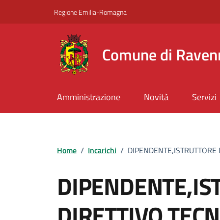
Vai ai contenuti
Vai al footer
Regione Emilia-Romagna
Comune di Raven
Amministrazione
Novità
Servizi
Home
/
Incarichi
/
DIPENDENTE,ISTRUTTORE 
DIPENDENTE,IS
DIRETTIVO TECN