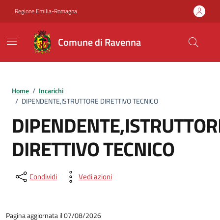
Vai ai contenuti
Vai al footer
Regione Emilia-Romagna
Comune di Ravenna
Home
/
Incarichi
/
DIPENDENTE,ISTRUTTORE DIRETTIVO TECNICO
DIPENDENTE,ISTRUTTOR
DIRETTIVO TECNICO
Condividi
Vedi azioni
Pagina aggiornata il 07/08/2026