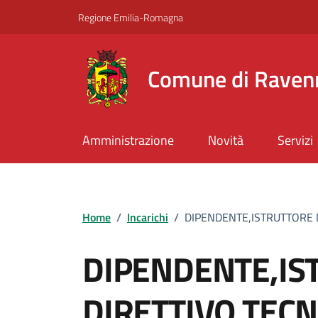
Vai ai contenuti
Vai al footer
Regione Emilia-Romagna
Comune di Raven
Amministrazione
Novità
Servizi
Home
/
Incarichi
/
DIPENDENTE,ISTRUTTORE 
DIPENDENTE,IS
DIRETTIVO TECN