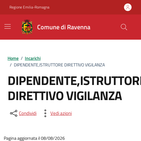
Vai ai contenuti
Vai al footer
Regione Emilia-Romagna
Comune di Ravenna
Home
/
Incarichi
/
DIPENDENTE,ISTRUTTORE DIRETTIVO VIGILANZA
DIPENDENTE,ISTRUTTOR
DIRETTIVO VIGILANZA
Condividi
Vedi azioni
Pagina aggiornata il 08/08/2026