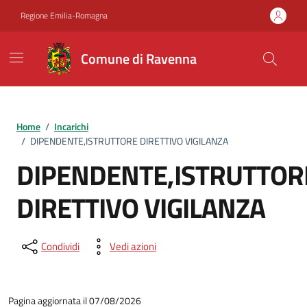
Vai ai contenuti
Vai al footer
Regione Emilia-Romagna
Comune di Ravenna
Home
/
Incarichi
/
DIPENDENTE,ISTRUTTORE DIRETTIVO VIGILANZA
DIPENDENTE,ISTRUTTOR
DIRETTIVO VIGILANZA
Condividi
Vedi azioni
Pagina aggiornata il 07/08/2026