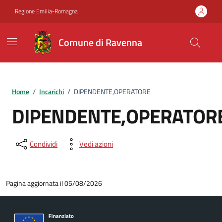
Vai ai contenuti
Vai al footer
Regione Emilia-Romagna
Comune di Ravenna
Home
/
Incarichi
/
DIPENDENTE,OPERATORE
DIPENDENTE,OPERATOR
Condividi
Vedi azioni
Pagina aggiornata il 05/08/2026