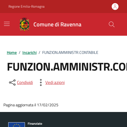
Vai ai contenuti
Vai al footer
Regione Emilia-Romagna
Comune di Ravenna
Home
/
Incarichi
/
FUNZION.AMMINISTR.CONTABILE
FUNZION.AMMINISTR.CO
Condividi
Vedi azioni
Pagina aggiornata il 17/02/2025