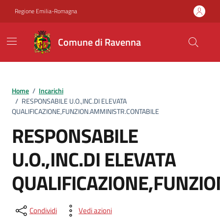
Vai ai contenuti
Vai al footer
Regione Emilia-Romagna
Comune di Ravenna
Home
/
Incarichi
/
RESPONSABILE U.O.,INC.DI ELEVATA
QUALIFICAZIONE,FUNZION.AMMINISTR.CONTABILE
RESPONSABILE
U.O.,INC.DI ELEVATA
QUALIFICAZIONE,FUNZIO
Condividi
Vedi azioni