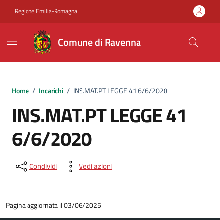
Vai ai contenuti
Vai al footer
Regione Emilia-Romagna
Comune di Ravenna
Home
/
Incarichi
/
INS.MAT.PT LEGGE 41 6/6/2020
INS.MAT.PT LEGGE 41
6/6/2020
Condividi
Vedi azioni
Pagina aggiornata il 03/06/2025