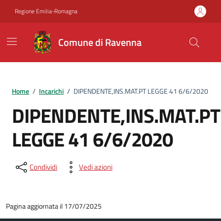
Vai ai contenuti
Vai al footer
Regione Emilia-Romagna
Comune di Ravenna
Home
/
Incarichi
/
DIPENDENTE,INS.MAT.PT LEGGE 41 6/6/2020
DIPENDENTE,INS.MAT.PT
LEGGE 41 6/6/2020
Condividi
Vedi azioni
Pagina aggiornata il 17/07/2025