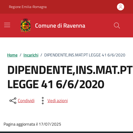
Vai ai contenuti
Vai al footer
Regione Emilia-Romagna
Comune di Ravenna
Home
/
Incarichi
/
DIPENDENTE,INS.MAT.PT LEGGE 41 6/6/2020
DIPENDENTE,INS.MAT.PT
LEGGE 41 6/6/2020
Condividi
Vedi azioni
Pagina aggiornata il 17/07/2025