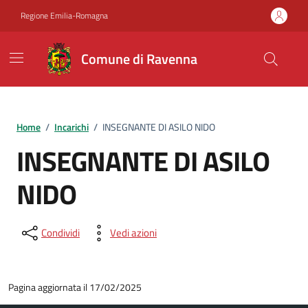
Vai ai contenuti
Vai al footer
Regione Emilia-Romagna
Comune di Ravenna
Home
/
Incarichi
/
INSEGNANTE DI ASILO NIDO
INSEGNANTE DI ASILO
NIDO
Condividi
Vedi azioni
Pagina aggiornata il 17/02/2025