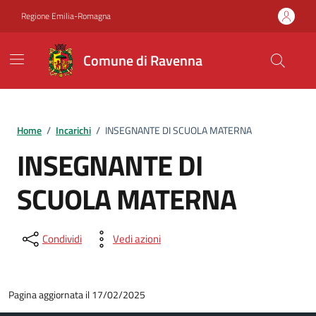
Vai ai contenuti
Vai al footer
Regione Emilia-Romagna
Comune di Ravenna
Home
/
Incarichi
/
INSEGNANTE DI SCUOLA MATERNA
INSEGNANTE DI
SCUOLA MATERNA
Condividi
Vedi azioni
Pagina aggiornata il 17/02/2025