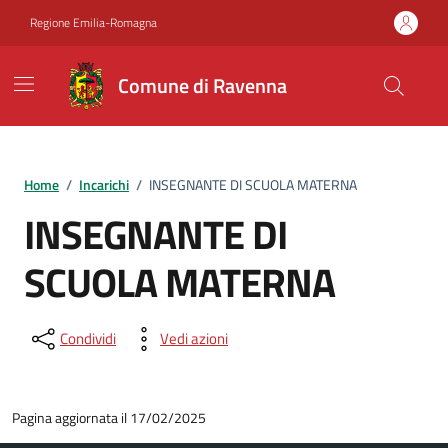
Vai ai contenuti
Vai al footer
Regione Emilia-Romagna
Comune di Ravenna
Home
/
Incarichi
/
INSEGNANTE DI SCUOLA MATERNA
INSEGNANTE DI
SCUOLA MATERNA
Condividi
Vedi azioni
Pagina aggiornata il 17/02/2025