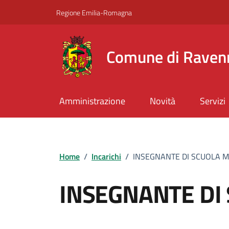
Vai ai contenuti
Vai al footer
Regione Emilia-Romagna
Comune di Raven
Amministrazione
Novità
Servizi
Home
/
Incarichi
/
INSEGNANTE DI SCUOLA 
INSEGNANTE DI