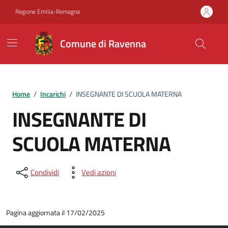
Vai ai contenuti
Vai al footer
Regione Emilia-Romagna
Comune di Ravenna
Home
/
Incarichi
/
INSEGNANTE DI SCUOLA MATERNA
INSEGNANTE DI
SCUOLA MATERNA
Condividi
Vedi azioni
Pagina aggiornata il 17/02/2025