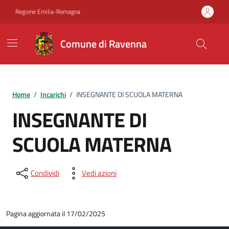
Vai ai contenuti
Vai al footer
Regione Emilia-Romagna
Comune di Ravenna
Home
/
Incarichi
/
INSEGNANTE DI SCUOLA MATERNA
INSEGNANTE DI
SCUOLA MATERNA
Condividi
Vedi azioni
Pagina aggiornata il 17/02/2025