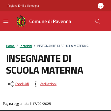
Vai ai contenuti
Vai al footer
Regione Emilia-Romagna
Comune di Ravenna
Home
/
Incarichi
/
INSEGNANTE DI SCUOLA MATERNA
INSEGNANTE DI
SCUOLA MATERNA
Condividi
Vedi azioni
Pagina aggiornata il 17/02/2025