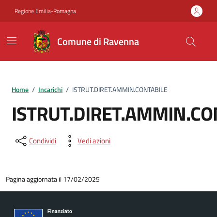
Vai ai contenuti
Vai al footer
Regione Emilia-Romagna
Comune di Ravenna
Home
/
Incarichi
/
ISTRUT.DIRET.AMMIN.CONTABILE
ISTRUT.DIRET.AMMIN.CO
Condividi
Vedi azioni
Pagina aggiornata il 17/02/2025