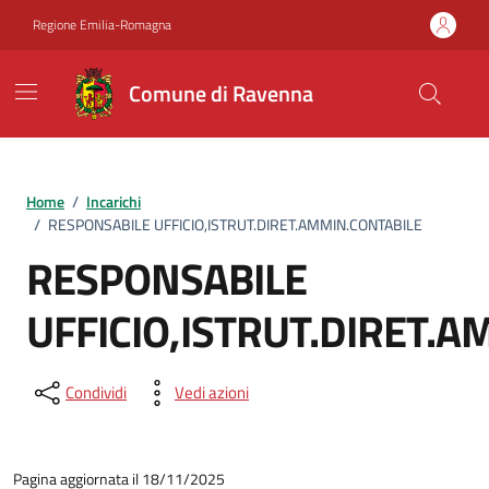
Vai ai contenuti
Vai al footer
Regione Emilia-Romagna
Comune di Ravenna
Home
/
Incarichi
/
RESPONSABILE UFFICIO,ISTRUT.DIRET.AMMIN.CONTABILE
RESPONSABILE
UFFICIO,ISTRUT.DIRET.
Condividi
Vedi azioni
Pagina aggiornata il 18/11/2025