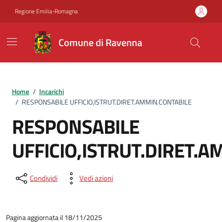
Vai ai contenuti
Vai al footer
Regione Emilia-Romagna
Comune di Ravenna
Home
/
Incarichi
/
RESPONSABILE UFFICIO,ISTRUT.DIRET.AMMIN.CONTABILE
RESPONSABILE
UFFICIO,ISTRUT.DIRET.
Condividi
Vedi azioni
Pagina aggiornata il 18/11/2025