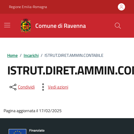
Vai ai contenuti
Vai al footer
Regione Emilia-Romagna
Comune di Ravenna
Home
/
Incarichi
/
ISTRUT.DIRET.AMMIN.CONTABILE
ISTRUT.DIRET.AMMIN.CO
Condividi
Vedi azioni
Pagina aggiornata il 17/02/2025