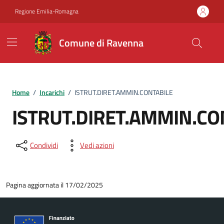
Vai ai contenuti
Vai al footer
Regione Emilia-Romagna
Comune di Ravenna
Home
/
Incarichi
/
ISTRUT.DIRET.AMMIN.CONTABILE
ISTRUT.DIRET.AMMIN.CO
Condividi
Vedi azioni
Pagina aggiornata il 17/02/2025