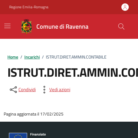
Vai ai contenuti
Vai al footer
Regione Emilia-Romagna
Comune di Ravenna
Home
/
Incarichi
/
ISTRUT.DIRET.AMMIN.CONTABILE
ISTRUT.DIRET.AMMIN.CO
Condividi
Vedi azioni
Pagina aggiornata il 17/02/2025