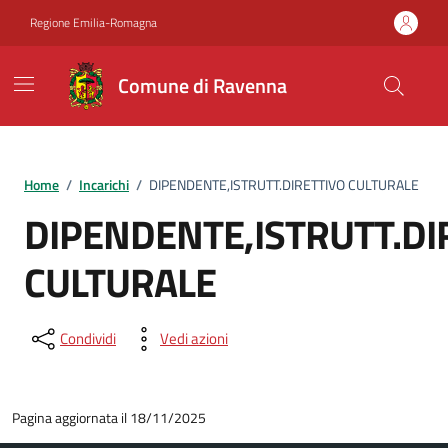
Vai ai contenuti
Vai al footer
Regione Emilia-Romagna
Comune di Ravenna
Home
/
Incarichi
/
DIPENDENTE,ISTRUTT.DIRETTIVO CULTURALE
DIPENDENTE,ISTRUTT.DI
CULTURALE
Condividi
Vedi azioni
Pagina aggiornata il 18/11/2025