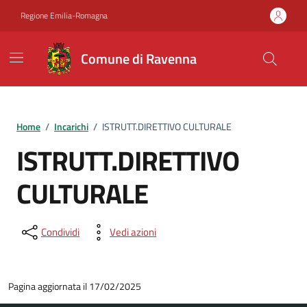
Vai ai contenuti
Vai al footer
Regione Emilia-Romagna
Comune di Ravenna
Home
/
Incarichi
/
ISTRUTT.DIRETTIVO CULTURALE
ISTRUTT.DIRETTIVO
CULTURALE
Condividi
Vedi azioni
Pagina aggiornata il 17/02/2025