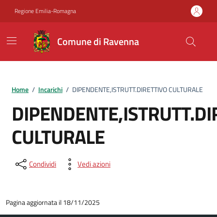
Vai ai contenuti
Vai al footer
Regione Emilia-Romagna
Comune di Ravenna
Home
/
Incarichi
/
DIPENDENTE,ISTRUTT.DIRETTIVO CULTURALE
DIPENDENTE,ISTRUTT.DI
CULTURALE
Condividi
Vedi azioni
Pagina aggiornata il 18/11/2025