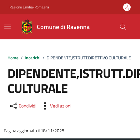
Vai ai contenuti
Vai al footer
Regione Emilia-Romagna
Comune di Ravenna
Home
/
Incarichi
/
DIPENDENTE,ISTRUTT.DIRETTIVO CULTURALE
DIPENDENTE,ISTRUTT.DI
CULTURALE
Condividi
Vedi azioni
Pagina aggiornata il 18/11/2025