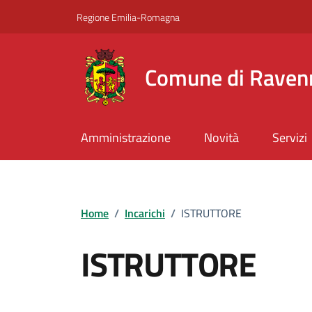
Vai ai contenuti
Vai al footer
Regione Emilia-Romagna
Comune di Raven
Amministrazione
Novità
Servizi
Home
/
Incarichi
/
ISTRUTTORE
ISTRUTTORE