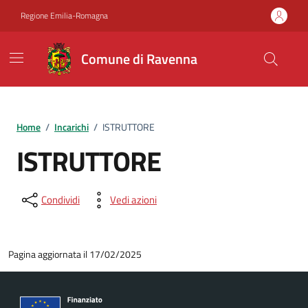
Vai ai contenuti
Vai al footer
Regione Emilia-Romagna
Comune di Ravenna
Home
/
Incarichi
/
ISTRUTTORE
ISTRUTTORE
Condividi
Vedi azioni
Pagina aggiornata il 17/02/2025