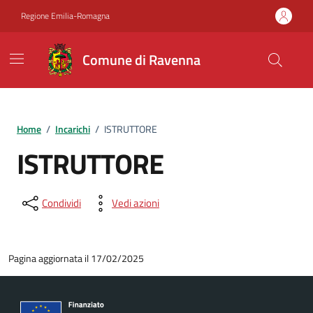
Vai ai contenuti
Vai al footer
Regione Emilia-Romagna
Comune di Ravenna
Home
/
Incarichi
/
ISTRUTTORE
ISTRUTTORE
Condividi
Vedi azioni
Pagina aggiornata il 17/02/2025