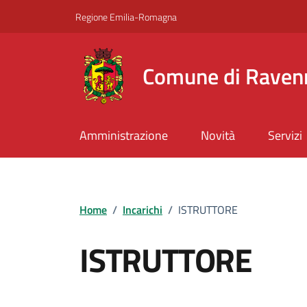
Vai ai contenuti
Vai al footer
Regione Emilia-Romagna
Comune di Raven
Amministrazione
Novità
Servizi
Home
/
Incarichi
/
ISTRUTTORE
ISTRUTTORE