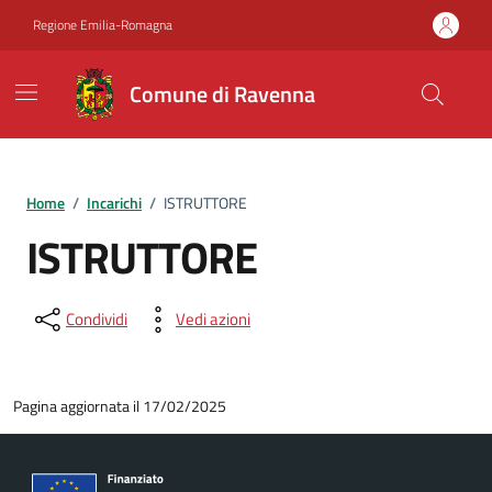
Vai ai contenuti
Vai al footer
Regione Emilia-Romagna
Comune di Ravenna
Home
/
Incarichi
/
ISTRUTTORE
ISTRUTTORE
Condividi
Vedi azioni
Pagina aggiornata il 17/02/2025