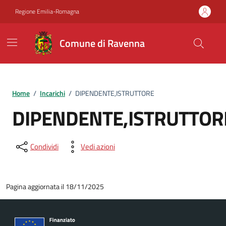
Vai ai contenuti
Vai al footer
Regione Emilia-Romagna
Comune di Ravenna
Home
/
Incarichi
/
DIPENDENTE,ISTRUTTORE
DIPENDENTE,ISTRUTTOR
Condividi
Vedi azioni
Pagina aggiornata il 18/11/2025