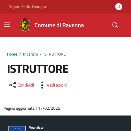
Vai ai contenuti
Vai al footer
Regione Emilia-Romagna
Comune di Ravenna
Home
/
Incarichi
/
ISTRUTTORE
ISTRUTTORE
Condividi
Vedi azioni
Pagina aggiornata il 17/02/2025