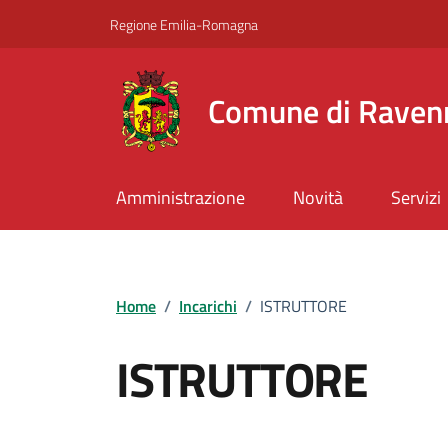
Vai ai contenuti
Vai al footer
Regione Emilia-Romagna
Comune di Raven
Amministrazione
Novità
Servizi
Home
/
Incarichi
/
ISTRUTTORE
ISTRUTTORE