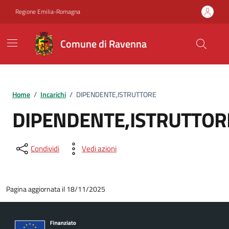
Vai ai contenuti
Vai al footer
Regione Emilia-Romagna
Comune di Ravenna
Home
/
Incarichi
/
DIPENDENTE,ISTRUTTORE
DIPENDENTE,ISTRUTTOR
Condividi
Vedi azioni
Pagina aggiornata il 18/11/2025