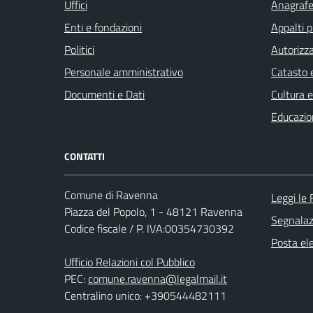
Uffici
Anagrafe 
Enti e fondazioni
Appalti p
Politici
Autorizza
Personale amministrativo
Catasto e
Documenti e Dati
Cultura 
Educazio
CONTATTI
Comune di Ravenna
Leggi le
Piazza del Popolo, 1 - 48121 Ravenna
Segnalazi
Codice fiscale / P. IVA:00354730392
Posta ele
Ufficio Relazioni col Pubblico
PEC:
comune.ravenna@legalmail.it
Centralino unico: +390544482111