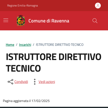
Vai ai contenuti
Vai al footer
Regione Emilia-Romagna
Comune di Ravenna
Home
/
Incarichi
/
ISTRUTTORE DIRETTIVO TECNICO
ISTRUTTORE DIRETTIVO
TECNICO
Condividi
Vedi azioni
Pagina aggiornata il 17/02/2025