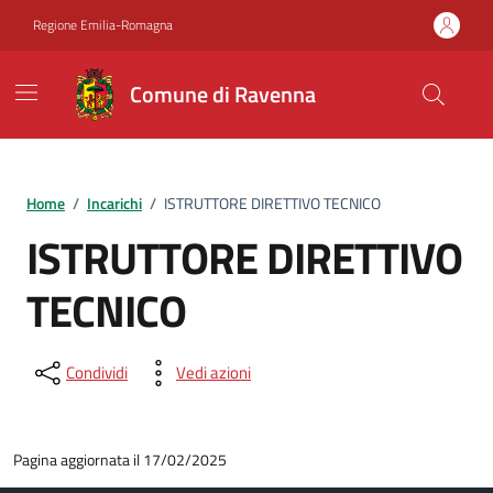
Vai ai contenuti
Vai al footer
Regione Emilia-Romagna
Comune di Ravenna
Home
/
Incarichi
/
ISTRUTTORE DIRETTIVO TECNICO
ISTRUTTORE DIRETTIVO
TECNICO
Condividi
Vedi azioni
Pagina aggiornata il 17/02/2025