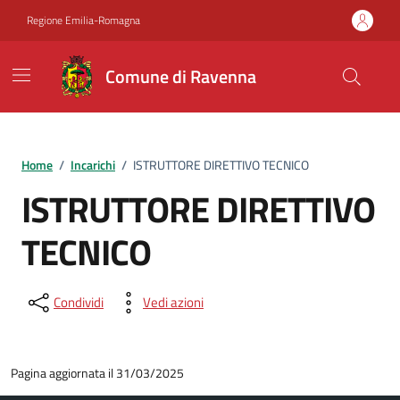
Vai ai contenuti
Vai al footer
Regione Emilia-Romagna
Comune di Ravenna
Home
/
Incarichi
/
ISTRUTTORE DIRETTIVO TECNICO
ISTRUTTORE DIRETTIVO
TECNICO
Condividi
Vedi azioni
Pagina aggiornata il 31/03/2025