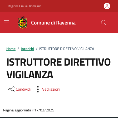
Vai ai contenuti
Vai al footer
Regione Emilia-Romagna
Comune di Ravenna
Home
/
Incarichi
/
ISTRUTTORE DIRETTIVO VIGILANZA
ISTRUTTORE DIRETTIVO
VIGILANZA
Condividi
Vedi azioni
Pagina aggiornata il 17/02/2025