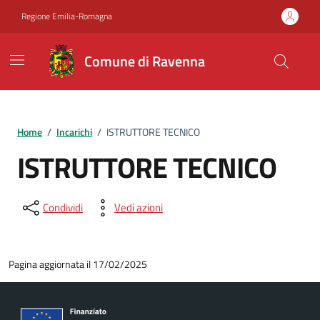
Vai ai contenuti
Vai al footer
Regione Emilia-Romagna
Comune di Ravenna
Home
/
Incarichi
/
ISTRUTTORE TECNICO
ISTRUTTORE TECNICO
Condividi
Vedi azioni
Pagina aggiornata il 17/02/2025