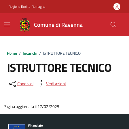
Vai ai contenuti
Vai al footer
Regione Emilia-Romagna
Comune di Ravenna
Home
/
Incarichi
/
ISTRUTTORE TECNICO
ISTRUTTORE TECNICO
Condividi
Vedi azioni
Pagina aggiornata il 17/02/2025