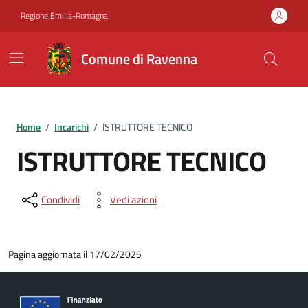
Vai ai contenuti
Vai al footer
Regione Emilia-Romagna
Comune di Ravenna
Home
/
Incarichi
/
ISTRUTTORE TECNICO
ISTRUTTORE TECNICO
Condividi
Vedi azioni
Pagina aggiornata il 17/02/2025