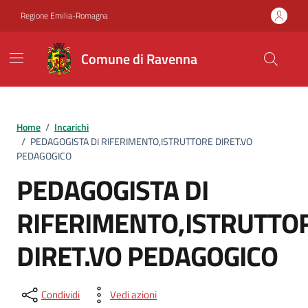
Vai ai contenuti
Vai al footer
Regione Emilia-Romagna
Comune di Ravenna
Home
/
Incarichi
/
PEDAGOGISTA DI RIFERIMENTO,ISTRUTTORE DIRET.VO
PEDAGOGICO
PEDAGOGISTA DI
RIFERIMENTO,ISTRUTTO
DIRET.VO PEDAGOGICO
Condividi
Vedi azioni