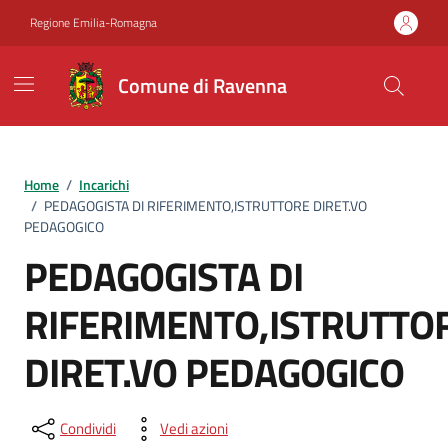
Vai ai contenuti
Vai al footer
Regione Emilia-Romagna
Comune di Ravenna
Home
/
Incarichi
/
PEDAGOGISTA DI RIFERIMENTO,ISTRUTTORE DIRET.VO
PEDAGOGICO
PEDAGOGISTA DI
RIFERIMENTO,ISTRUTTO
DIRET.VO PEDAGOGICO
Condividi
Vedi azioni