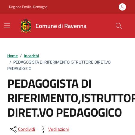
Vai ai contenuti
Vai al footer
Regione Emilia-Romagna
Comune di Ravenna
Home
/
Incarichi
/
PEDAGOGISTA DI RIFERIMENTO,ISTRUTTORE DIRET.VO
PEDAGOGICO
PEDAGOGISTA DI
RIFERIMENTO,ISTRUTTO
DIRET.VO PEDAGOGICO
Condividi
Vedi azioni